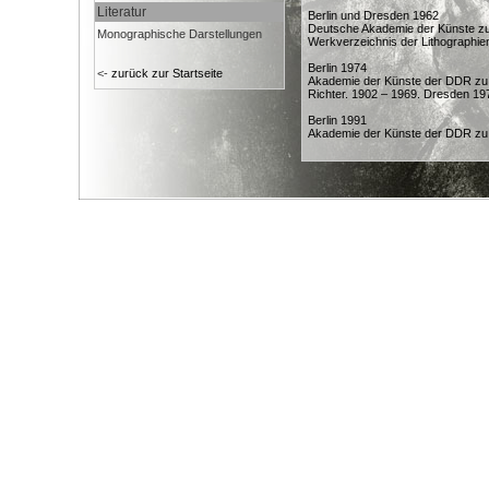
Literatur
Berlin und Dresden 1962
Deutsche Akademie der Künste zu
Monographische Darstellungen
Werkverzeichnis der Lithographie
Berlin 1974
<-
zurück zur Startseite
Akademie der Künste der DDR zu 
Richter. 1902 – 1969. Dresden 19
Berlin 1991
Akademie der Künste der DDR zu B
Berlin 1996
Galerie Leo Coppi. Hans Theo Ric
Breslau 1963
Museum Slaskie. Wroclaw. Hans T
Charleroi 1979
Palais des Beaux-Arts Charleroi. 
Chemnitz 1946
Städtische Kunstsammlungen zu 
Dresden 1941
Galerie Kühl. Hans Theo Richter. 
Dresden 1972
Hochschule für Bildende Künste 
Dresden. 1972
Dresden 1999
Hildegard und Hans Theo Richter-
Dresden 2002
Hans Theo Richter. Zeichnung un
– Stiftung. Herausgegeben von W