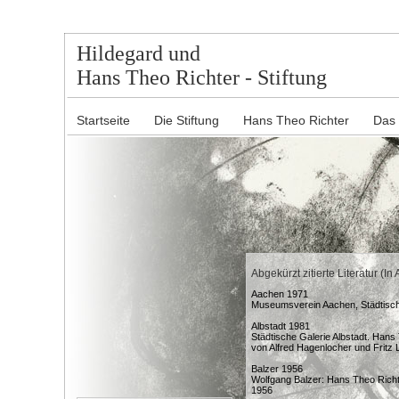
Hildegard und
Hans Theo Richter - Stiftung
Startseite
Die Stiftung
Hans Theo Richter
Das
Abgekürzt zitierte Literatur (I
Aachen 1971
Museumsverein Aachen, Städtisc
Albstadt 1981
Städtische Galerie Albstadt. Hans
von Alfred Hagenlocher und Fritz L
Balzer 1956
Wolfgang Balzer: Hans Theo Richt
1956